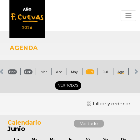
AGENDA
Ene
Feb
Mar
Abr
May
Jun
Jul
Ago
Sep
VER TODOS
Filtrar y ordenar
Calendario
Ver todo
Junio
Lu
Ma
Mi
Ju
Vi
Sa
Do