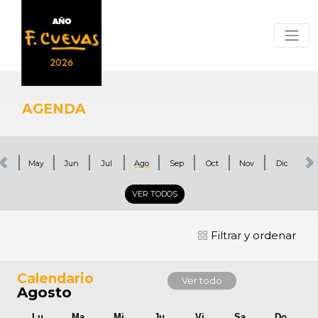
AGENDA
br
May
Jun
Jul
Ago
Sep
Oct
Nov
Dic
VER TODOS
Filtrar y ordenar
Calendario
Ver todo
Agosto
Lu
Ma
Mi
Ju
Vi
Sa
Do