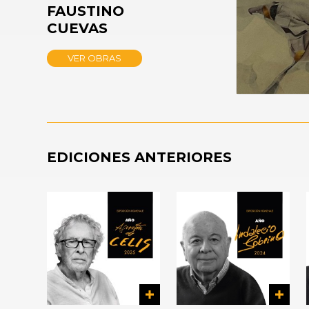
12
FAUSTINO
minutes,
CUEVAS
45
seconds
Volume
90%
VER OBRAS
EDICIONES ANTERIORES