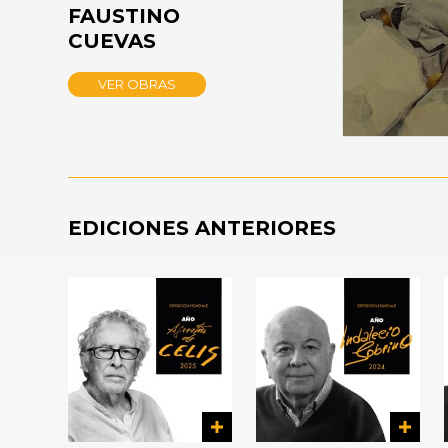
12
FAUSTINO
minutes,
CUEVAS
45
seconds
Volume
90%
VER OBRAS
EDICIONES ANTERIORES